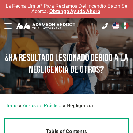
La Fecha Límite* Para Reclamos Del Incendio Eaton Se
Acerca.
Obtenga Ayuda Ahora
.
¿Ha resultado lesionado debido a la
negligencia de otros?
Home
»
Áreas de Práctica
»
Negligencia
Table of Contents