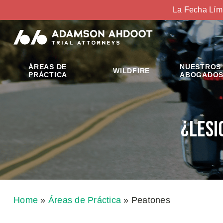
La Fecha Lím
ÁREAS DE
NUESTROS
WILDFIRE
PRÁCTICA
ABOGADO
¿Lesi
Home
»
Áreas de Práctica
»
Peatones