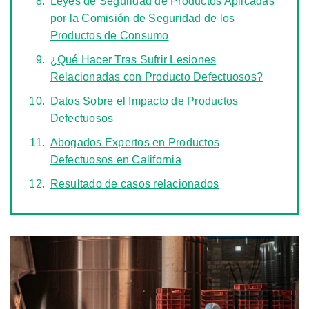
Leyes de Seguridad de Productos Aplicadas
por la Comisión de Seguridad de los
Productos de Consumo
¿Qué Hacer Tras Sufrir Lesiones
Relacionadas con Producto Defectuosos?
Datos Sobre el Impacto de Productos
Defectuosos
Abogados Expertos en Productos
Defectuosos en California
Resultado de casos relacionados