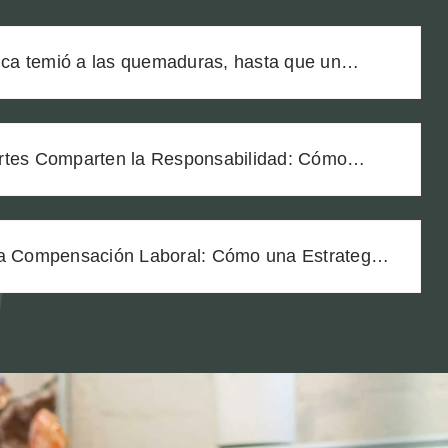
a temió a las quemaduras, hasta que un
 lo cambió todo
rtes Comparten la Responsabilidad: Cómo
dos los Demandados en un Caso de Falla de
la Compensación Laboral: Cómo una Estrategia
 la Recuperación de un Trabajador con Lesiones