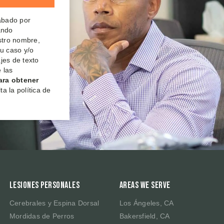
rabado por
ando
estro nombre,
su caso y/o
jes de texto
 las
ara obtener
a la política de
Lesiones Personales
Areas We Serve
Cerebrales y Espina Dorsal
Los Ángeles, CA
Mordidas de Perros
Bakersfield, CA