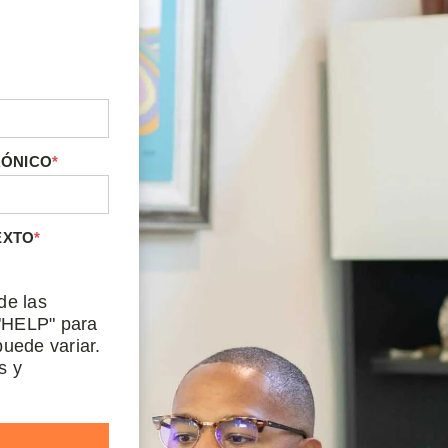
RÓNICO
*
EXTO
*
de las
"HELP" para
uede variar.
s y