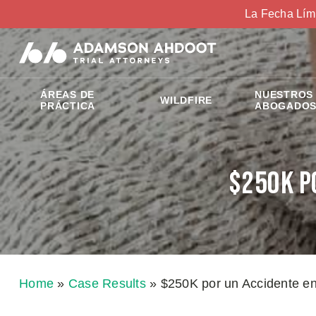
La Fecha Lím
ÁREAS DE
NUESTROS
WILDFIRE
PRÁCTICA
ABOGADO
$250K p
Home
»
Case Results
»
$250K por un Accidente en