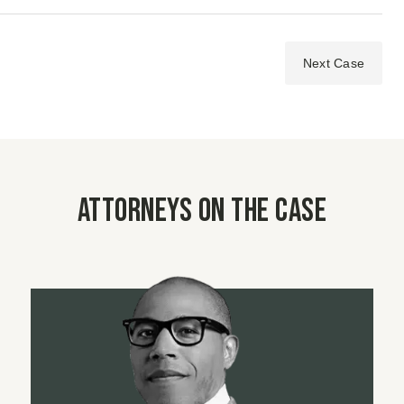
Next Case
Attorneys on the case