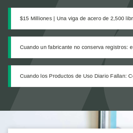
$15 Milliones | Una viga de acero de 2,500 lib
las complicaciones médicas que nadie anticip
Cuando un fabricante no conserva registros: e
tras una explosión química laboral que dejó l
nuestro cliente
Cuando los Productos de Uso Diario Fallan: C
Verdadero Costo de una Lesión por Producto