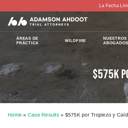
La Fecha Lím
ÁREAS DE
NUESTROS
WILDFIRE
PRÁCTICA
ABOGADO
$575K p
Home
»
Case Results
»
$575K por Tropiezo y Caí