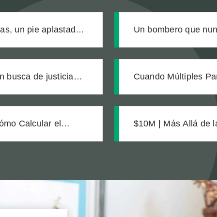
ras, un pie aplastado y
Un bombero que nunc
ó
producto defectuoso
n busca de justicia
Cuando Múltiples Pa
egalmente ciego a
Exigir Cuentas a To
Equipo
ómo Calcular el
$10M | Más Allá de 
 Defectuoso
Inteligente Protegió
Catastróficas