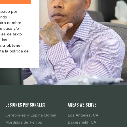
rabado por
ando
estro nombre,
su caso y/o
jes de texto
 las
ara obtener
a la política de
Lesiones Personales
Areas We Serve
Cerebrales y Espina Dorsal
Los Ángeles, CA
Mordidas de Perros
Bakersfield, CA