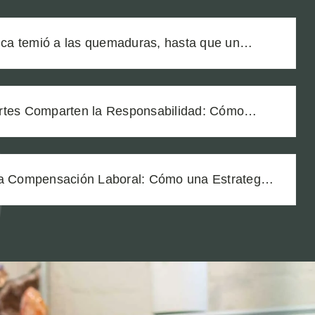
a temió a las quemaduras, hasta que un
 lo cambió todo
rtes Comparten la Responsabilidad: Cómo
dos los Demandados en un Caso de Falla de
la Compensación Laboral: Cómo una Estrategia
 la Recuperación de un Trabajador con Lesiones