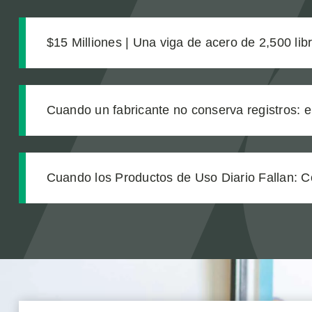
$15 Milliones | Una viga de acero de 2,500 lib
las complicaciones médicas que nadie anticip
Cuando un fabricante no conserva registros: e
tras una explosión química laboral que dejó l
nuestro cliente
Cuando los Productos de Uso Diario Fallan: C
Verdadero Costo de una Lesión por Producto