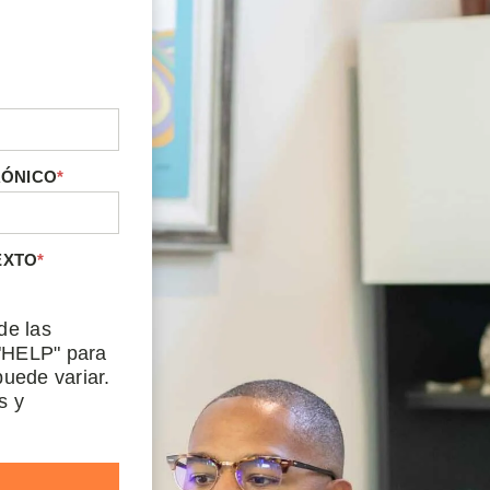
RÓNICO
*
EXTO
*
de las
"HELP" para
uede variar.
s y