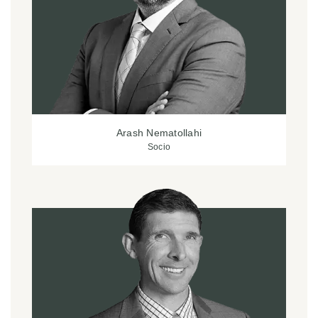
Arash Nematollahi
Socio