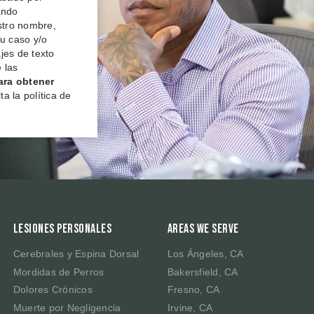
ando
estro nombre,
su caso y/o
jes de texto
 las
ara obtener
a la política de
Lesiones Personales
Areas We Serve
Cerebrales y Espina Dorsal
Los Ángeles, CA
Mordidas de Perros
Bakersfield, CA
Dolores Crónicos
Fresno, CA
Muerte por Negligencia
Irvine, CA