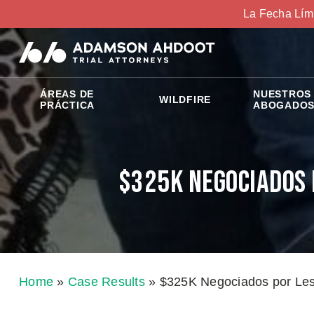
La Fecha Lím
ÁREAS DE
NUESTROS
WILDFIRE
PRÁCTICA
ABOGADO
$325K Negociados 
Home
»
Case Results
»
$325K Negociados por Les