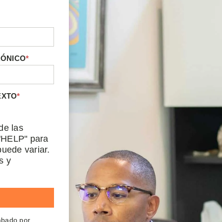
RÓNICO
*
EXTO
*
de las
"HELP" para
uede variar.
s y
rabado por