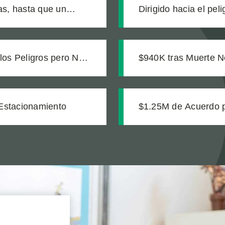
s, hasta que un
Dirigido hacia el pel
de construcción envia
os Peligros pero No
$940K tras Muerte N
eración de un Millón
Estacionamiento
$1.25M de Acuerdo p
de Transporte