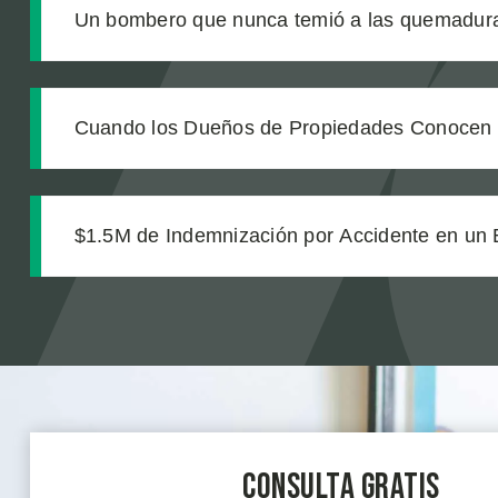
Un bombero que nunca temió a las quemadura
producto defectuoso lo cambió todo
Cuando los Dueños de Propiedades Conocen l
Actúan: La Investigación Detrás de una Recup
de Dólares por Resbalón y Caída
$1.5M de Indemnización por Accidente en un 
Consulta Gratis