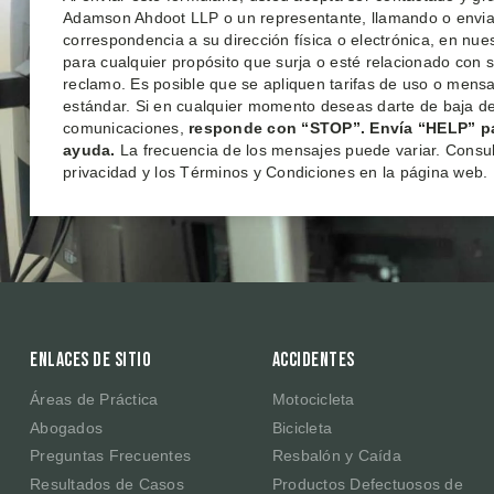
Adamson Ahdoot LLP o un representante, llamando o envi
correspondencia a su dirección física o electrónica, en nu
para cualquier propósito que surja o esté relacionado con 
reclamo. Es posible que se apliquen tarifas de uso o mensa
estándar. Si en cualquier momento deseas darte de baja de
comunicaciones,
responde con “STOP”. Envía “HELP” p
ayuda.
La frecuencia de los mensajes puede variar. Consult
privacidad y los Términos y Condiciones en la página web.
Enlaces de sitio
Accidentes
Áreas de Práctica
Motocicleta
Abogados
Bicicleta
Preguntas Frecuentes
Resbalón y Caída
Resultados de Casos
Productos Defectuosos de