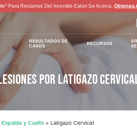
ite* Para Reclamos Del Incendio Eaton Se Acerca.
Obtenga 
RESULTADOS DE
ÁR
RECURSOS
S
CASOS
SE
Lesiones Por Latigazo Cervica
Espalda y Cuello
»
Latigazo Cervical