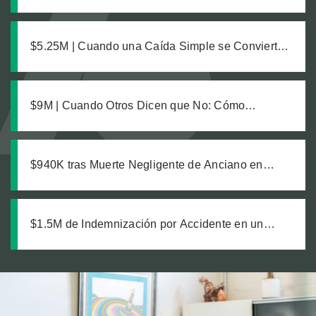
trabajadores de un sitio de construcción enviaron
a nuestro cliente a una zanja sin señalizar
$5.25M | Cuando una Caída Simple se Convierte
en un Caso Complejo: Descubriendo la Verdad en
un Reclamo Fatal de Responsabilidad de
Propiedad
$9M | Cuando Otros Dicen que No: Cómo
Construimos un Caso Millonario a Partir de
Hechos Difíciles
$940K tras Muerte Negligente de Anciano en
Residencia
$1.5M de Indemnización por Accidente en un
Estacionamiento