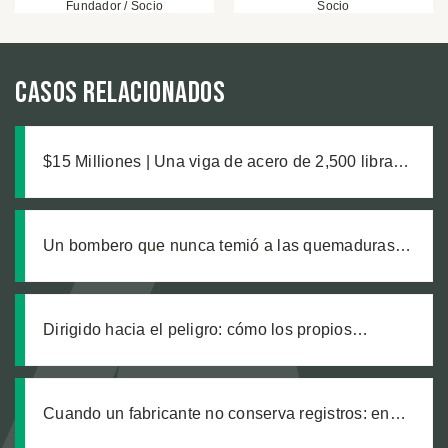
Fundador / Socio
Socio
Casos relacionados
$15 Milliones | Una viga de acero de 2,500 libras,
un pie aplastado y las complicaciones médicas
que nadie anticipó
Un bombero que nunca temió a las quemaduras,
hasta que un producto defectuoso lo cambió todo
Dirigido hacia el peligro: cómo los propios
trabajadores de un sitio de construcción enviaron
a nuestro cliente a una zanja sin señalizar
Cuando un fabricante no conserva registros: en
busca de justicia tras una explosión química