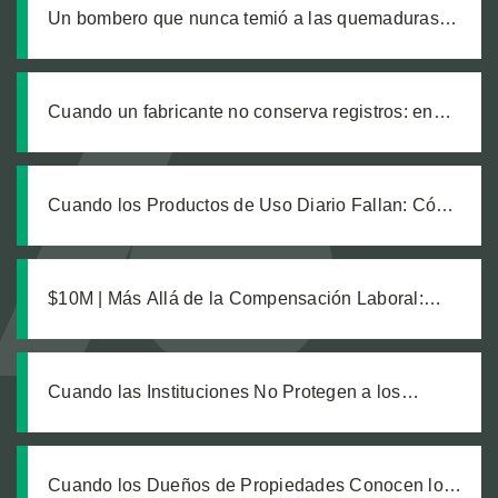
Un bombero que nunca temió a las quemaduras,
hasta que un producto defectuoso lo cambió todo
Cuando un fabricante no conserva registros: en
busca de justicia tras una explosión química
laboral que dejó legalmente ciego a nuestro
cliente
Cuando los Productos de Uso Diario Fallan: Cómo
Calcular el Verdadero Costo de una Lesión por
Producto Defectuoso
$10M | Más Allá de la Compensación Laboral:
Cómo una Estrategia Inteligente Protegió la
Recuperación de un Trabajador con Lesiones
Catastróficas
Cuando las Instituciones No Protegen a los
Vulnerables: Exigiendo Cuentas a un Centro
Médico por la Seguridad de Sus Pacientes
Cuando los Dueños de Propiedades Conocen los