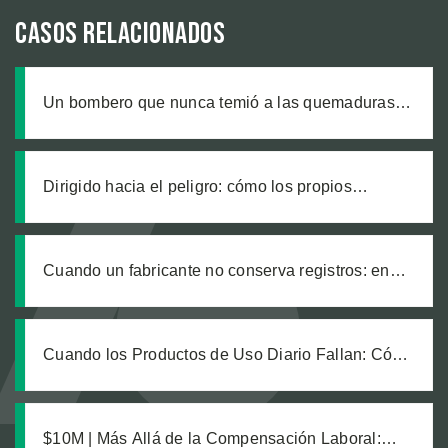
Casos relacionados
Un bombero que nunca temió a las quemaduras,
hasta que un producto defectuoso lo cambió todo
Dirigido hacia el peligro: cómo los propios
trabajadores de un sitio de construcción enviaron
a nuestro cliente a una zanja sin señalizar
Cuando un fabricante no conserva registros: en
busca de justicia tras una explosión química
laboral que dejó legalmente ciego a nuestro
cliente
Cuando los Productos de Uso Diario Fallan: Cómo
Calcular el Verdadero Costo de una Lesión por
Producto Defectuoso
$10M | Más Allá de la Compensación Laboral: