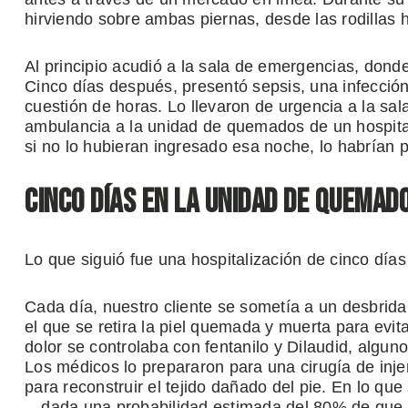
hirviendo sobre ambas piernas, desde las rodillas h
Al principio acudió a la sala de emergencias, dond
Cinco días después, presentó sepsis, una infecció
cuestión de horas. Lo llevaron de urgencia a la sa
ambulancia a la unidad de quemados de un hospital
si no lo hubieran ingresado esa noche, lo habrían p
Cinco días en la unidad de quemad
Lo que siguió fue una hospitalización de cinco días
Cada día, nuestro cliente se sometía a un desbrid
el que se retira la piel quemada y muerta para evita
dolor se controlaba con fentanilo y Dilaudid, algu
Los médicos lo prepararon para una cirugía de injer
para reconstruir el tejido dañado del pie. En lo qu
—dada una probabilidad estimada del 80% de que f