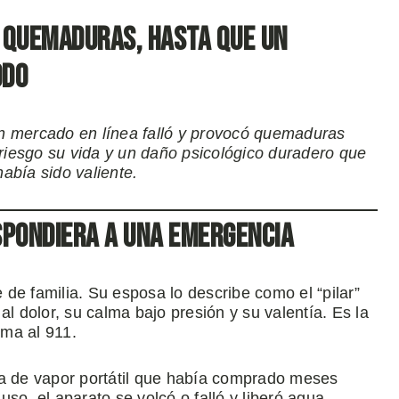
 quemaduras, hasta que un
odo
un mercado en línea falló y provocó quemaduras
iesgo su vida y un daño psicológico duradero que
abía sido valiente.
spondiera a una emergencia
de familia. Su esposa lo describe como el “pilar”
a al dolor, su calma bajo presión y su valentía. Es la
ma al 911.
 de vapor portátil que había comprado meses
so, el aparato se volcó o falló y liberó agua