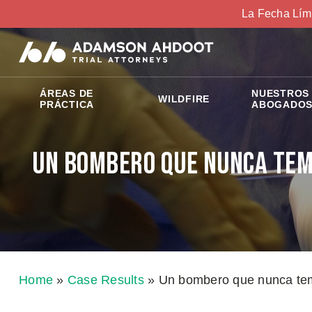
La Fecha Lím
ÁREAS DE
NUESTROS
WILDFIRE
PRÁCTICA
ABOGADO
Un bombero que nunca tem
Home
»
Case Results
»
Un bombero que nunca tem