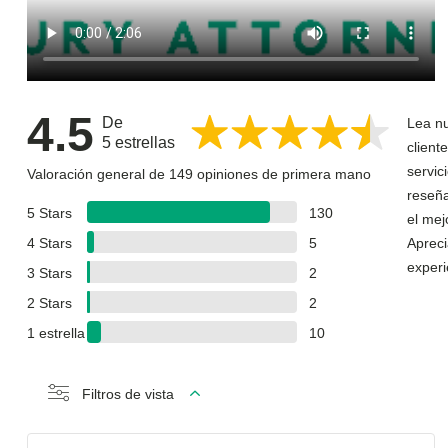
4.5
De
Lea nu
5 estrellas
client
servic
Valoración general de 149 opiniones de primera mano
reseña
5 Stars
130
el mej
4 Stars
5
Apreci
experi
3 Stars
2
2 Stars
2
1 estrella
10
Filtros de vista