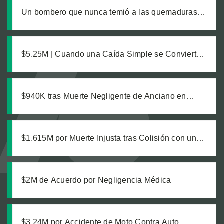
Un bombero que nunca temió a las quemaduras,
hasta que un producto defectuoso lo cambió todo
$5.25M | Cuando una Caída Simple se Convierte
en un Caso Complejo: Descubriendo la Verdad en
un Reclamo Fatal de Responsabilidad de
Propiedad
$940K tras Muerte Negligente de Anciano en
Residencia
$1.615M por Muerte Injusta tras Colisión con un
Semirremolque
$2M de Acuerdo por Negligencia Médica
$3.24M por Accidente de Moto Contra Auto