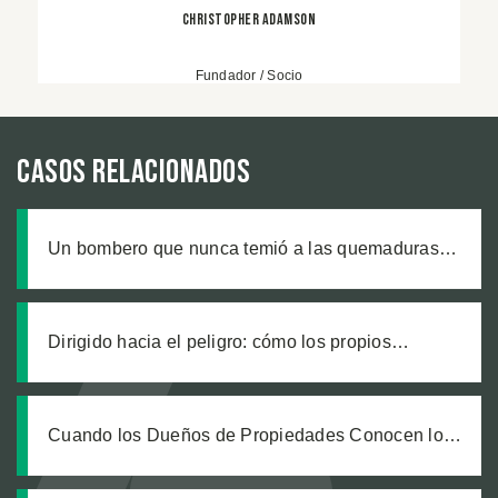
Christopher Adamson
Fundador / Socio
Casos relacionados
Un bombero que nunca temió a las quemaduras,
hasta que un producto defectuoso lo cambió todo
Dirigido hacia el peligro: cómo los propios
trabajadores de un sitio de construcción enviaron
a nuestro cliente a una zanja sin señalizar
Cuando los Dueños de Propiedades Conocen los
Peligros pero No Actúan: La Investigación Detrás
de una Recuperación de un Millón de Dólares por