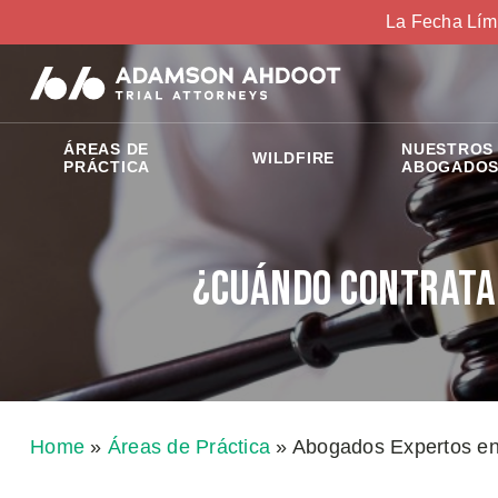
La Fecha Lím
ÁREAS DE
NUESTROS
WILDFIRE
PRÁCTICA
ABOGADO
¿Cuándo Contratar
Home
»
Áreas de Práctica
»
Abogados Expertos en 