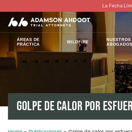
La Fecha Lím
ÁREAS DE
NUESTROS
WILDFIRE
PRÁCTICA
ABOGADO
Golpe de calor por esfue
Home
»
Publicaciones
»
Golpe de calor por esfuer