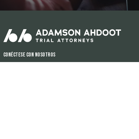
Conéctese con nosotros
Horas de operación:
Disponible 24/7
El contenido de este sitio de internet es para propósitos informativos
únicamente. Ninguna información del sitio debe ser utilizada como
consejería legal para ningún individuo o para ninguna situación. Ésta
información y el hecho de enviar y de que la firma reciba ésta
información no tiene la finalidad de crear ni de constituir una relación
de cliente-abogado.