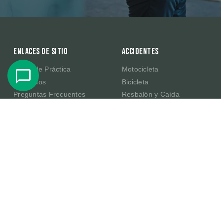
Enlaces de sitio
Accidentes
Áreas de Práctica
Motocicleta
Abogados
Bicicleta
Preguntas Frecuentes
Resbalón y Caída
Resultados de Casos
Productos Defectuosos de
Amazon
Testimonios
E-Scooter
Sobre Nosotros
Publicaciones
Contacte Con Nosotros
En la Comunidad
Becas