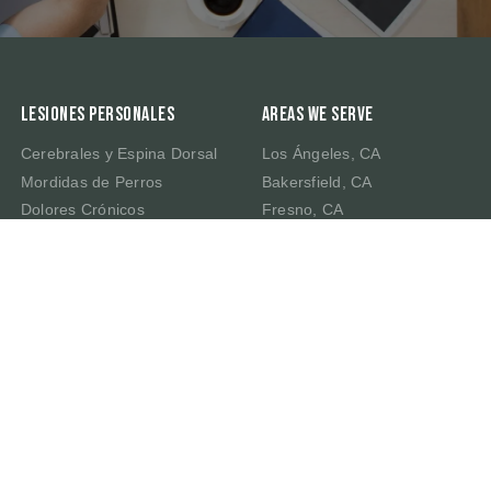
Lesiones Personales
Areas We Serve
Cerebrales y Espina Dorsal
Los Ángeles, CA
Mordidas de Perros
Bakersfield, CA
Dolores Crónicos
Fresno, CA
Muerte por Negligencia
Irvine, CA
Latigazo Cervical
Riverside, CA
Traumatismo Cerebral
Sacramento, CA
San Bernardino, CA
San Francisco, CA
San José, CA
Dallas, TX
Houston, TX
Las Vegas, NV