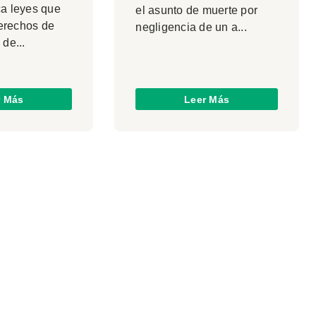
ca leyes que
el asunto de muerte por
erechos de
negligencia de un a...
 de...
r Más
Leer Más