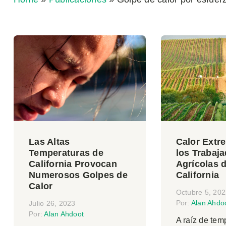
Las Altas
Calor Extr
Temperaturas de
los Trabaj
California Provocan
Agrícolas 
Numerosos Golpes de
California
Calor
Octubre 5, 20
Por:
Alan Ahdo
Julio 26, 2023
Por:
Alan Ahdoot
A raíz de tem