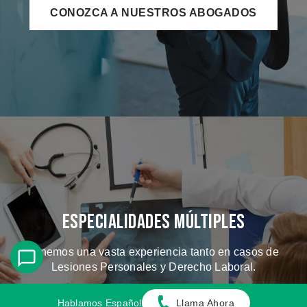
CONOZCA A NUESTROS ABOGADOS
Especialidades Múltiples
Tenemos una vasta experiencia tanto en casos de
Lesiones Personales y Derecho Laboral.
Hablamos Español
Llama Ahora
CONOZCA LOS CASOS QUE