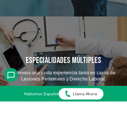
Especialidades Múltiples
Tenemos una vasta experiencia tanto en casos de
Lesiones Personales y Derecho Laboral.
Hablamos Español
Llama Ahora
CONOZCA LOS CASOS QUE
MANEJAMOS