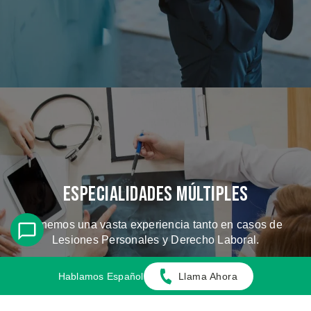
Especialidades Múltiples
Tenemos una vasta experiencia tanto en casos de
Lesiones Personales y Derecho Laboral.
Hablamos Español
Llama Ahora
CONOZCA LOS CASOS QUE
MANEJAMOS