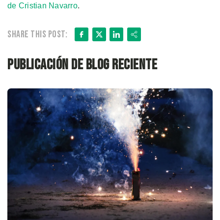
de Cristian Navarro
.
Facebook
X
LinkedIn
Share
Share this post:
Publicación de blog reciente