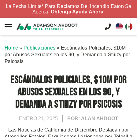
La Fecha Límite* Para Reclamos Del Incendio Eaton Se
Acerca.
Obtenga Ayuda Ahora
.
Home
»
Publicaciones
»
Escándalos Policiales, $10M
por Abusos Sexuales en los 90, y Demanda a Stiiizy por
Psicosis
Escándalos Policiales, $10M por
Abusos Sexuales en los 90, y
Demanda a Stiiizy por Psicosis
ENERO 21, 2025
POR: ALAN AHDOOT
Las Noticias de California de Diciembre Destacan por
Atropellos Fatales, Esquiadores Lesionados por Telesilla