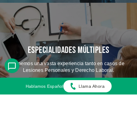
Especialidades Múltiples
Tenemos una vasta experiencia tanto en casos de
Lesiones Personales y Derecho Laboral.
Hablamos Español
Llama Ahora
CONOZCA LOS CASOS QUE
MANEJAMOS