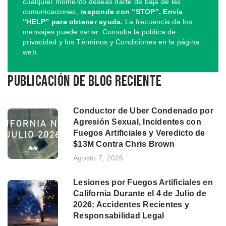
cualquier momento deseas darte de baja de las
comunicaciones,
responde con “STOP”. Envía
“HELP” para obtener ayuda.
La frecuencia de los
mensajes puede variar. Consulta la política de
privacidad y los Términos y Condiciones en la página
web.
Publicación de blog reciente
Conductor de Uber Condenado por
Agresión Sexual, Incidentes con
Fuegos Artificiales y Veredicto de
$13M Contra Chris Brown
Agosto 7, 2026
Lesiones por Fuegos Artificiales en
California Durante el 4 de Julio de
2026: Accidentes Recientes y
Responsabilidad Legal