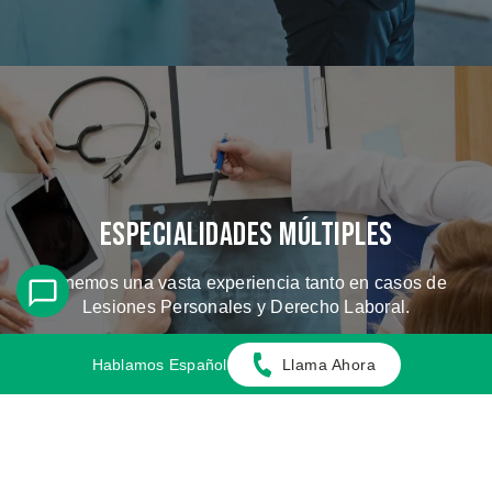
Especialidades Múltiples
Tenemos una vasta experiencia tanto en casos de
Lesiones Personales y Derecho Laboral.
Hablamos Español
Llama Ahora
CONOZCA LOS CASOS QUE
MANEJAMOS