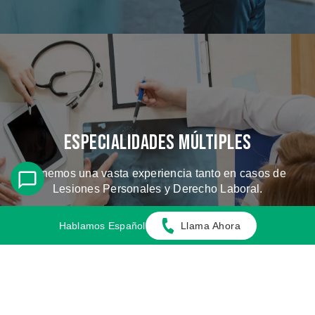
Especialidades Múltiples
Tenemos una vasta experiencia tanto en casos de
Lesiones Personales y Derecho Laboral.
Hablamos Español
Llama Ahora
CONOZCA LOS CASOS QUE
MANEJAMOS