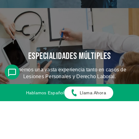
Especialidades Múltiples
Tenemos una vasta experiencia tanto en casos de
Lesiones Personales y Derecho Laboral.
Hablamos Español
Llama Ahora
CONOZCA LOS CASOS QUE
MANEJAMOS