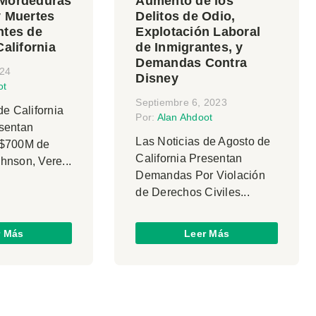
 Mordeduras
Aumento de los
y Muertes
Delitos de Odio,
ntes de
Explotación Laboral
California
de Inmigrantes, y
Demandas Contra
024
Disney
ot
Septiembre 6, 2023
de California
Por:
Alan Ahdoot
sentan
Las Noticias de Agosto de
 $700M de
California Presentan
hnson, Vere...
Demandas Por Violación
de Derechos Civiles...
r Más
Leer Más