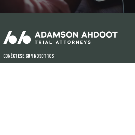
Conéctese con nosotros
Horas de operación:
Disponible 24/7
El contenido de este sitio de internet es para propósitos informativos
únicamente. Ninguna información del sitio debe ser utilizada como
consejería legal para ningún individuo o para ninguna situación. Ésta
información y el hecho de enviar y de que la firma reciba ésta
información no tiene la finalidad de crear ni de constituir una relación
de cliente-abogado.