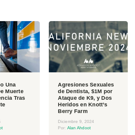
do Una
Agresiones Sexuales
e Muerte
de Dentista, $1M por
encia Tras
Ataque de K9, y Dos
te
Heridos en Knott’s
Berry Farm
5
Diciembre 9, 2024
ot
Por:
Alan Ahdoot