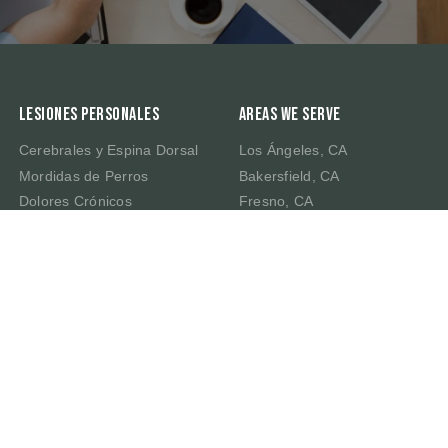
Lesiones Personales
Areas We Serve
Cerebrales y Espina Dorsal
Los Ángeles, CA
Mordidas de Perros
Bakersfield, CA
Dolores Crónicos
Fresno, CA
Muerte por Negligencia
Irvine, CA
Latigazo Cervical
Riverside, CA
Traumatismo Cerebral
Sacramento, CA
San Bernardino, CA
San Francisco, CA
San José, CA
Dallas, TX
Houston, TX
Las Vegas, NV