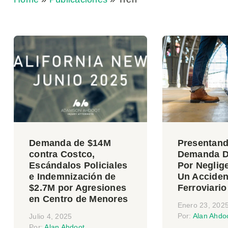
Demanda de $14M
Presentan
contra Costco,
Demanda D
Escándalos Policiales
Por Neglig
e Indemnización de
Un Acciden
$2.7M por Agresiones
Ferroviario
en Centro de Menores
Enero 23, 202
Por:
Alan Ahdo
Julio 4, 2025
Por:
Alan Ahdoot