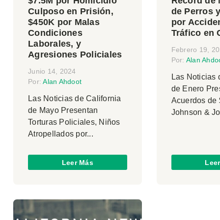
$7.5M por Homicidio
Récord de
Culposo en Prisión,
de Perros 
$450K por Malas
por Accide
Condiciones
Tráfico en 
Laborales, y
Febrero 19, 2
Agresiones Policiales
Por:
Alan Ahdo
Junio 14, 2024
Las Noticias 
Por:
Alan Ahdoot
de Enero Pre
Las Noticias de California
Acuerdos de
de Mayo Presentan
Johnson & Jo
Torturas Policiales, Niños
Atropellados por...
Leer Más
Lee