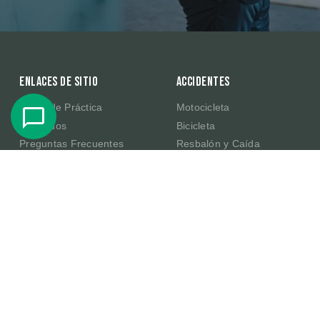
Enlaces de sitio
Accidentes
Áreas de Práctica
Motocicleta
Abogados
Bicicleta
Preguntas Frecuentes
Resbalón y Caída
Resultados de Casos
Productos Defectuosos de
Amazon
Testimonios
E-Scooter
Sobre Nosotros
Publicaciones
Contacte Con Nosotros
En la Comunidad
Becas