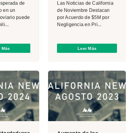
esperada de
Las Noticias de California
o en un
de Noviembre Destacan
roviario puede
por Acuerdo de $5M por
li...
Negligencia en Pri...
r Más
Leer Más