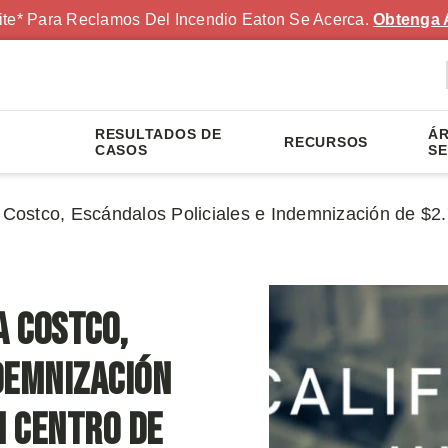
ite* Para Reclamos Del Incendio Eaton Se Acerca.
Obtenga 
RESULTADOS DE
ÁR
RECURSOS
S
CASOS
SE
ostco, Escándalos Policiales e Indemnización de $2
 Costco,
demnización
n Centro de