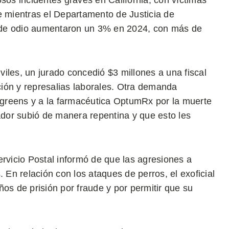
os incidentes graves en California, con víctimas
e mientras el Departamento de Justicia de
s de odio aumentaron un 3% en 2024, con más de
iles, un jurado concedió $3 millones a una fiscal
ión y represalias laborales. Otra demanda
greens y a la farmacéutica OptumRx por la muerte
lador subió de manera repentina y que esto les
ervicio Postal informó de que las agresiones a
 En relación con los ataques de perros, el exoficial
os de prisión por fraude y por permitir que su