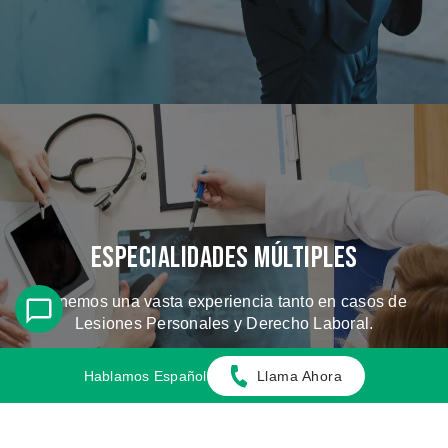
Especialidades Múltiples
Tenemos una vasta experiencia tanto en casos de
Lesiones Personales y Derecho Laboral.
Hablamos Español
Llama Ahora
CONOZCA LOS CASOS QUE
MANEJAMOS