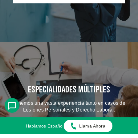
Especialidades Múltiples
Tenemos una vasta experiencia tanto en casos de
Lesiones Personales y Derecho Laboral.
Hablamos Español
Llama Ahora
CONOZCA LOS CASOS QUE
MANEJAMOS