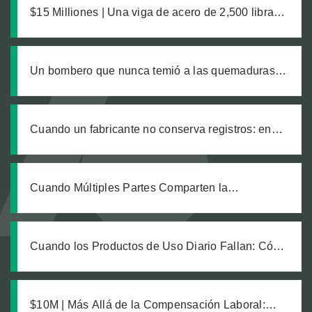
$15 Milliones | Una viga de acero de 2,500 libras,
un pie aplastado y las complicaciones médicas
que nadie anticipó
Un bombero que nunca temió a las quemaduras,
hasta que un producto defectuoso lo cambió todo
Cuando un fabricante no conserva registros: en
busca de justicia tras una explosión química
laboral que dejó legalmente ciego a nuestro
cliente
Cuando Múltiples Partes Comparten la
Responsabilidad: Cómo Exigir Cuentas a Todos
los Demandados en un Caso de Falla de Equipo
Cuando los Productos de Uso Diario Fallan: Cómo
Calcular el Verdadero Costo de una Lesión por
Producto Defectuoso
$10M | Más Allá de la Compensación Laboral: