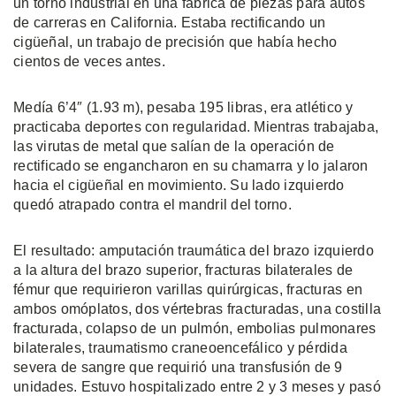
un torno industrial en una fábrica de piezas para autos
de carreras en California. Estaba rectificando un
cigüeñal, un trabajo de precisión que había hecho
cientos de veces antes.
Medía 6’4″ (1.93 m), pesaba 195 libras, era atlético y
practicaba deportes con regularidad. Mientras trabajaba,
las virutas de metal que salían de la operación de
rectificado se engancharon en su chamarra y lo jalaron
hacia el cigüeñal en movimiento. Su lado izquierdo
quedó atrapado contra el mandril del torno.
El resultado: amputación traumática del brazo izquierdo
a la altura del brazo superior, fracturas bilaterales de
fémur que requirieron varillas quirúrgicas, fracturas en
ambos omóplatos, dos vértebras fracturadas, una costilla
fracturada, colapso de un pulmón, embolias pulmonares
bilaterales, traumatismo craneoencefálico y pérdida
severa de sangre que requirió una transfusión de 9
unidades. Estuvo hospitalizado entre 2 y 3 meses y pasó