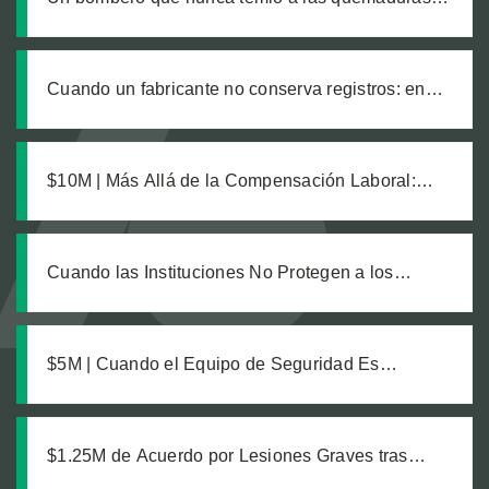
hasta que un producto defectuoso lo cambió todo
Cuando un fabricante no conserva registros: en
busca de justicia tras una explosión química
laboral que dejó legalmente ciego a nuestro
cliente
$10M | Más Allá de la Compensación Laboral:
Cómo una Estrategia Inteligente Protegió la
Recuperación de un Trabajador con Lesiones
Catastróficas
Cuando las Instituciones No Protegen a los
Vulnerables: Exigiendo Cuentas a un Centro
Médico por la Seguridad de Sus Pacientes
$5M | Cuando el Equipo de Seguridad Es
“Opcional” en el Trabajo: Una Recuperación Justa
por Amputación Industrial
$1.25M de Acuerdo por Lesiones Graves tras
Colisión de Camión de Transporte