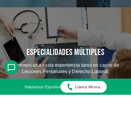
Especialidades Múltiples
Tenemos una vasta experiencia tanto en casos de
Lesiones Personales y Derecho Laboral.
Hablamos Español
Llama Ahora
CONOZCA LOS CASOS QUE
MANEJAMOS