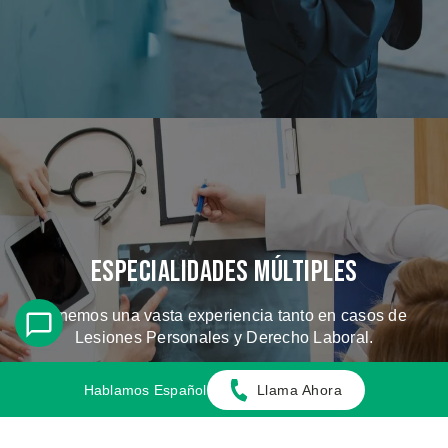
Especialidades Múltiples
Tenemos una vasta experiencia tanto en casos de
Lesiones Personales y Derecho Laboral.
Hablamos Español
Llama Ahora
CONOZCA LOS CASOS QUE
MANEJAMOS