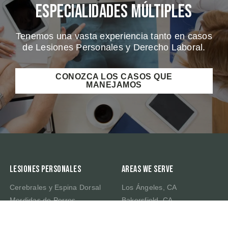
Especialidades Múltiples
Tenemos una vasta experiencia tanto en casos
de Lesiones Personales y Derecho Laboral.
CONOZCA LOS CASOS QUE
MANEJAMOS
Lesiones Personales
Areas We Serve
Cerebrales y Espina Dorsal
Los Ángeles, CA
Mordidas de Perros
Bakersfield, CA
Dolores Crónicos
Fresno, CA
Muerte por Negligencia
Irvine, CA