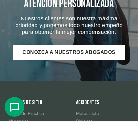
Atención Personalizada
Nuestros clientes son nuestra máxima
prioridad y ponemos todo nuestro empeño
para obtener la mejor compensación.
CONOZCA A NUESTROS ABOGADOS
Enlaces de sitio
Accidentes
Áreas de Práctica
Motocicleta
Abogados
Bicicleta
Preguntas Frecuentes
Resbalón y Caída
Resultados de Casos
Productos Defectuosos de