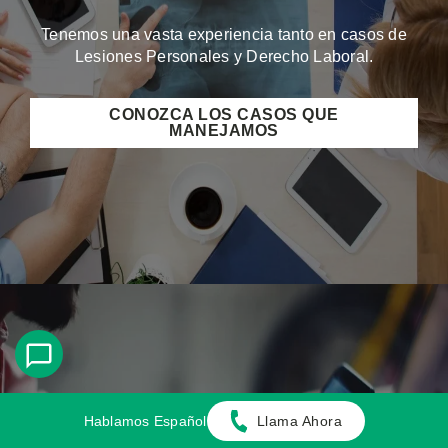
Tenemos una vasta experiencia tanto en casos de
Lesiones Personales y Derecho Laboral.
CONOZCA LOS CASOS QUE
MANEJAMOS
Comuniquese Con Nosotros
Hablamos Español
Llama Ahora