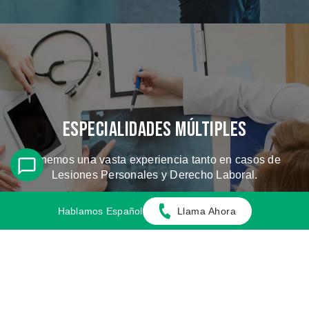
Especialidades Múltiples
Tenemos una vasta experiencia tanto en casos de
Lesiones Personales y Derecho Laboral.
Hablamos Español
Llama Ahora
CONOZCA LOS CASOS QUE
MANEJAMOS