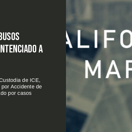
Abusos
entenciado a
Custodia de ICE,
 por Accidente de
do por casos