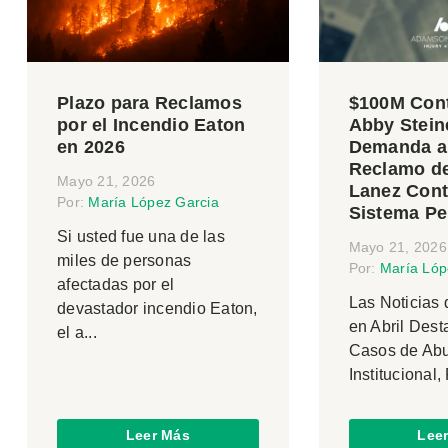
Plazo para Reclamos
$100M Con
por el Incendio Eaton
Abby Stein
en 2026
Demanda a
Reclamo de
Mayo 21, 2026
Lanez Cont
Por:
María López Garcia
Sistema Pe
Si usted fue una de las
Mayo 21, 2026
miles de personas
Por:
María Lóp
afectadas por el
Las Noticias 
devastador incendio Eaton,
en Abril Dest
el a...
Casos de Abu
Institucional, 
Leer Más
Lee