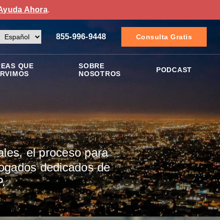
Ayuda Ahora
.
855-996-9448
Consulta Gratis
EAS QUE
SOBRE
PODCAST
RVIMOS
NOSOTROS
les, el proceso para
abogados dedicados de
.