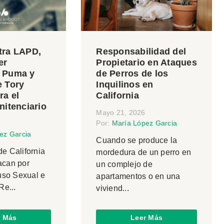
tra LAPD,
Responsabilidad del
er
Propietario en Ataques
 Puma y
de Perros de los
 Tory
Inquilinos en
ra el
California
nitenciario
Mayo 21, 2026
Por:
María López Garcia
ez Garcia
Cuando se produce la
de California
mordedura de un perro en
acan por
un complejo de
so Sexual e
apartamentos o en una
Re...
viviend...
r Más
Leer Más