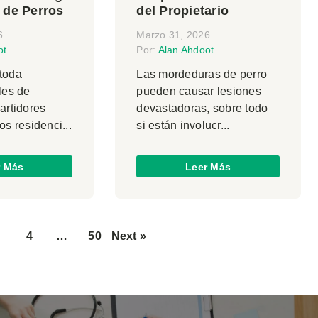
 de Perros
del Propietario
6
Marzo 31, 2026
ot
Por:
Alan Ahdoot
 toda
Las mordeduras de perro
iles de
pueden causar lesiones
partidores
devastadoras, sobre todo
os residenci...
si están involucr...
r Más
Leer Más
3
4
…
50
Next »