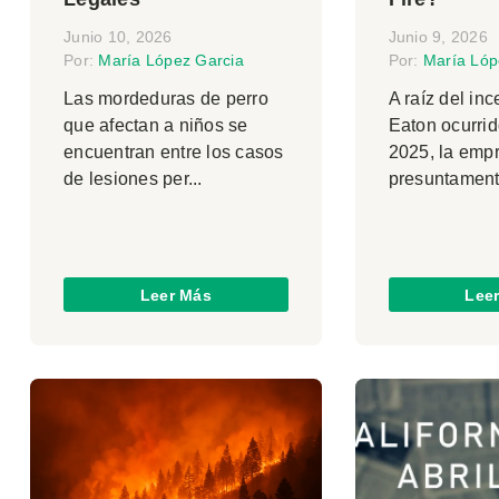
Junio 10, 2026
Junio 9, 2026
Por:
María López Garcia
Por:
María Lóp
Las mordeduras de perro
A raíz del in
que afectan a niños se
Eaton ocurri
encuentran entre los casos
2025, la emp
de lesiones per...
presuntament
Leer Más
Lee