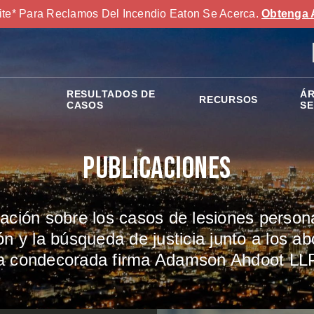
ite* Para Reclamos Del Incendio Eaton Se Acerca.
Obtenga 
RESULTADOS DE
ÁR
RECURSOS
S
CASOS
SE
Publicaciones
ción sobre los casos de lesiones persona
 y la búsqueda de justicia junto a los 
la condecorada firma Adamson Ahdoot LLP