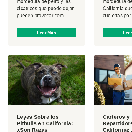
mordedura de perro y las
mordedura de
cicatrices que puede dejar
California su
pueden provocar com...
cubiertas por e
Leer Más
Lee
Leyes Sobre los
Carteros y
Pitbulls en California:
Repartidor
¿Son Razas
California: