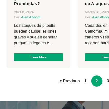
Prohibidas?
de Ataques
Abril 8, 2026
Marzo 31, 202
Por:
Alan Ahdoot
Por:
Alan Ahdo
Los ataques de pitbulls
Cada día, en
pueden causar lesiones
California, m
graves y suelen generar
carteros y re
preguntas legales c...
recorren barri
Leer Más
Lee
« Previous
1
2