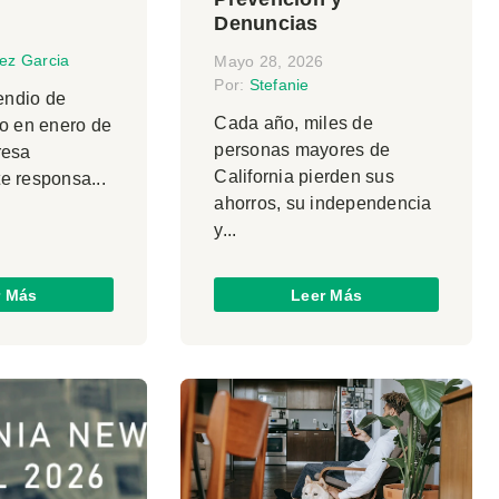
Denuncias
ez Garcia
Mayo 28, 2026
Por:
Stefanie
cendio de
Cada año, miles de
do en enero de
personas mayores de
resa
California pierden sus
e responsa...
ahorros, su independencia
y...
r Más
Leer Más