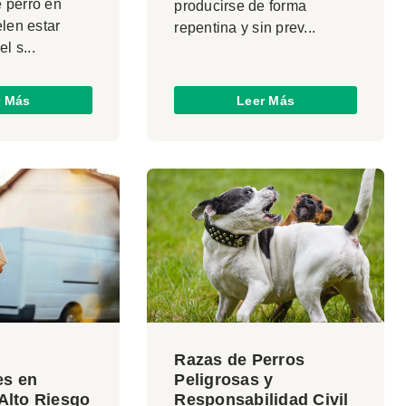
 perro en
producirse de forma
elen estar
repentina y sin prev...
l s...
r Más
Leer Más
Razas de Perros
es en
Peligrosas y
 Alto Riesgo
Responsabilidad Civil