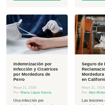
Indemnización por
Seguro de 
Infección y Cicatrices
Reclamaci
por Mordedura de
Mordedura 
Perro
en Californ
Mayo 21, 2026
Mayo 21, 2026
Por:
María López Garcia
Por:
Alan Ahdo
Una infección por
Las lesiones