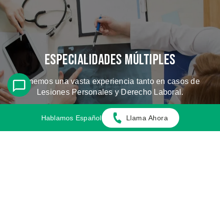
Especialidades Múltiples
Tenemos una vasta experiencia tanto en casos de
Lesiones Personales y Derecho Laboral.
Hablamos Español
Llama Ahora
CONOZCA LOS CASOS QUE
MANEJAMOS