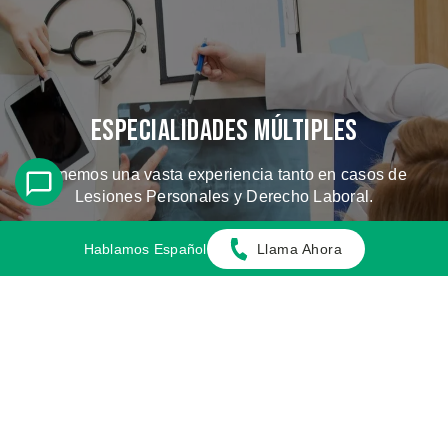
Especialidades Múltiples
Tenemos una vasta experiencia tanto en casos de
Lesiones Personales y Derecho Laboral.
Hablamos Español
Llama Ahora
CONOZCA LOS CASOS QUE
MANEJAMOS