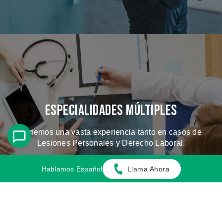
Especialidades Múltiples
Tenemos una vasta experiencia tanto en casos de
Lesiones Personales y Derecho Laboral.
Hablamos Español
Llama Ahora
CONOZCA LOS CASOS QUE
MANEJAMOS