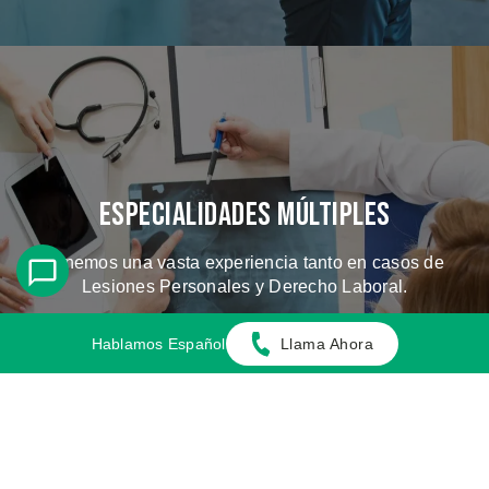
Especialidades Múltiples
Tenemos una vasta experiencia tanto en casos de
Lesiones Personales y Derecho Laboral.
Hablamos Español
Llama Ahora
CONOZCA LOS CASOS QUE
MANEJAMOS