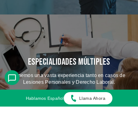
Especialidades Múltiples
Tenemos una vasta experiencia tanto en casos de
Lesiones Personales y Derecho Laboral.
Hablamos Español
Llama Ahora
CONOZCA LOS CASOS QUE
MANEJAMOS