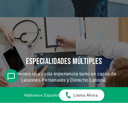
Especialidades Múltiples
Tenemos una vasta experiencia tanto en casos de
Lesiones Personales y Derecho Laboral.
Hablamos Español
Llama Ahora
CONOZCA LOS CASOS QUE
MANEJAMOS