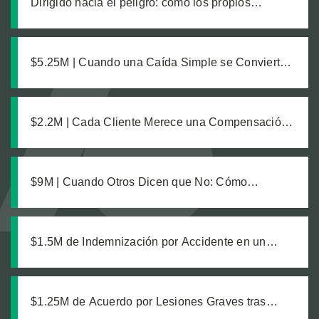
Dirigido hacia el peligro: cómo los propios
trabajadores de un sitio de construcción enviaron
a nuestro cliente a una zanja sin señalizar
$5.25M | Cuando una Caída Simple se Convierte
en un Caso Complejo: Descubriendo la Verdad en
un Reclamo Fatal de Responsabilidad de
Propiedad
$2.2M | Cada Cliente Merece una Compensación
Completa: Un Acuerdo Justo para Dos
Trabajadoras de Viñedos
$9M | Cuando Otros Dicen que No: Cómo
Construimos un Caso Millonario a Partir de
Hechos Difíciles
$1.5M de Indemnización por Accidente en un
Estacionamiento
$1.25M de Acuerdo por Lesiones Graves tras
Colisión de Camión de Transporte