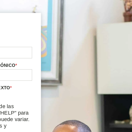
RÓNICO
*
EXTO
*
de las
"HELP" para
uede variar.
s y