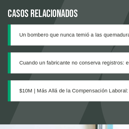
Casos relacionados
Un bombero que nunca temió a las quemadura
producto defectuoso lo cambió todo
Cuando un fabricante no conserva registros: e
tras una explosión química laboral que dejó l
nuestro cliente
$10M | Más Allá de la Compensación Laboral:
Inteligente Protegió la Recuperación de un Tr
Catastróficas