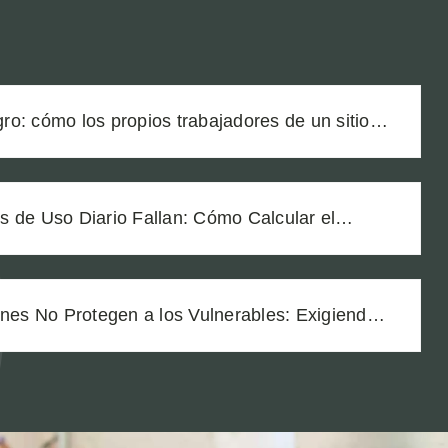
igro: cómo los propios trabajadores de un sitio
ron a nuestro cliente a una zanja sin señalizar
 de Uso Diario Fallan: Cómo Calcular el
una Lesión por Producto Defectuoso
ones No Protegen a los Vulnerables: Exigiendo
 Médico por la Seguridad de Sus Pacientes