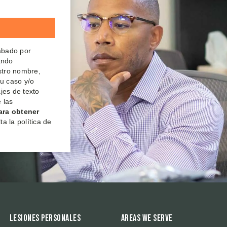
rabado por
ando
estro nombre,
su caso y/o
jes de texto
 las
ara obtener
a la política de
Lesiones Personales
Areas We Serve