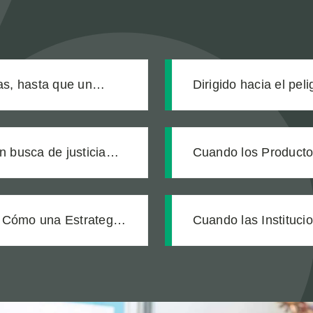
s, hasta que un
Dirigido hacia el pel
de construcción envia
n busca de justicia
Cuando los Productos
egalmente ciego a
Verdadero Costo de 
 Cómo una Estrategia
Cuando las Instituci
abajador con Lesiones
Cuentas a un Centro