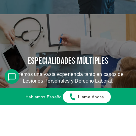
Especialidades Múltiples
Tenemos una vasta experiencia tanto en casos de
Lesiones Personales y Derecho Laboral.
Hablamos Español
Llama Ahora
CONOZCA LOS CASOS QUE
MANEJAMOS