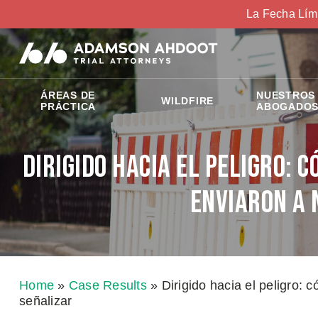
La Fecha Lím
ÁREAS DE
NUESTROS
WILDFIRE
PRÁCTICA
ABOGADO
Dirigido hacia el peligro: 
enviaron a 
Home
»
Case Results
»
Dirigido hacia el peligro: 
señalizar