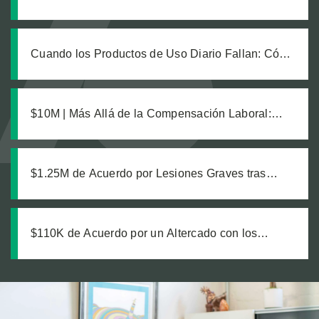
busca de justicia tras una explosión química
laboral que dejó legalmente ciego a nuestro
cliente
Cuando los Productos de Uso Diario Fallan: Cómo
Calcular el Verdadero Costo de una Lesión por
Producto Defectuoso
$10M | Más Allá de la Compensación Laboral:
Cómo una Estrategia Inteligente Protegió la
Recuperación de un Trabajador con Lesiones
Catastróficas
$1.25M de Acuerdo por Lesiones Graves tras
Colisión de Camión de Transporte
$110K de Acuerdo por un Altercado con los
Porteros de un Bar